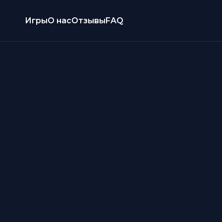
Игры
О нас
Отзывы
FAQ